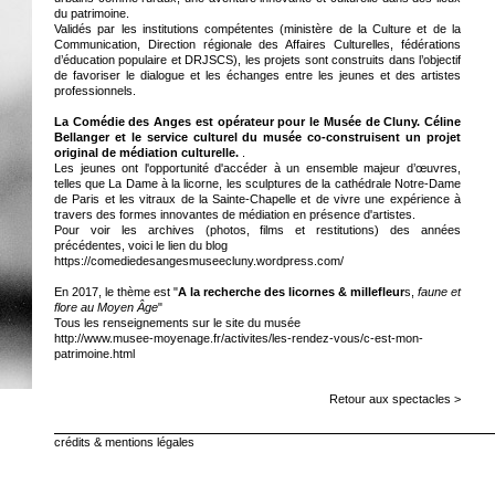
du patrimoine.
Validés par les institutions compétentes (ministère de la Culture et de la
Communication, Direction régionale des Affaires Culturelles, fédérations
d’éducation populaire et DRJSCS), les projets sont construits dans l’objectif
de favoriser le dialogue et les échanges entre les jeunes et des artistes
professionnels.
La Comédie des Anges est opérateur pour le Musée de Cluny. Céline
Bellanger et le service culturel du musée co-construisent un projet
original de médiation culturelle.
.
Les jeunes ont l'opportunité d'accéder à un ensemble majeur d’œuvres,
telles que La Dame à la licorne, les sculptures de la cathédrale Notre-Dame
de Paris et les vitraux de la Sainte-Chapelle et de vivre une expérience à
travers des formes innovantes de médiation en présence d'artistes.
Pour voir les archives (photos, films et restitutions) des années
précédentes, voici le lien du blog
https://comediedesangesmuseecluny.wordpress.com/
En 2017, le thème est "
A la recherche des licornes & millefleur
s,
faune et
flore au Moyen Âge
"
Tous les renseignements sur le site du musée
http://www.musee-moyenage.fr/activites/les-rendez-vous/c-est-mon-
patrimoine.html
Retour aux spectacles >
crédits & mentions légales