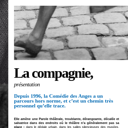
La compagnie,
présentation
Depuis 1996, la Comédie des Anges a un
parcours hors norme, et c’est un chemin très
personnel qu’elle trace.
Elle amène une Parole théâtrale, troublante, dérangeante, décalée et
salvatrice dans des endroits où le théâtre n’a généralement pas sa
place ;
dans le dédale urbain, dans les salles silencieuses des musées,