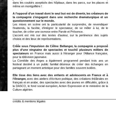
dans les couloirs aseptisés des hôpitaux, dans les parcs, sur les places et
même en montgolfière !
A l’opposé d’un travail dont le seul but est de divertir, les créateurs de
la compagnie s’engagent dans une recherche dramaturgique et un
questionnement sur le monde.
Les mises en scène ont la particularité de surprendre, de revendiquer
l’inattendu, la facétie, d’intégrer le spectateur, de se mêler à lui, de le
toucher, de créer une osmose entre Parole et Présence.
L’accent est mis sur des textes d’auteur, sur la pertinence des sujets
choisis et des lieux de représentations.
Créée sous l’impulsion de Céline Bellanger, la compagnie a proposé
plus d’une vingtaine de spectacles et touché plusieurs milliers de
spectateurs
en France mais aussi à l’étranger pour l’Alliance française,
pour la télévision japonaise.
La Comédie des Anges a également programmé pendant trois ans un
festival destiné à un public familial désireux de créer des échanges en
partageant un moment artistique pour des familles souvent isolées.
Elle tisse des liens avec des enfants et adolescents en France et à
l’étranger,
avec des ateliers d’écriture poétique, des créations théâtrales en
français et en arabe, des spectacles avec des jeunes en difficultés, grâce à
la DASCO, le fond social européen, Action Expression et le ministère de la
Culture algérien.
crédits & mentions légales