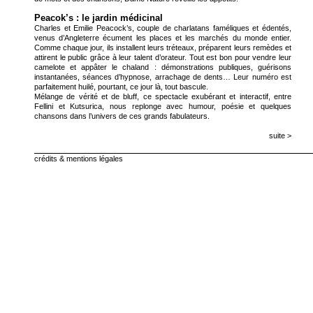
Peacok’s : le jardin médicinal
Charles et Emilie Peacock’s, couple de charlatans faméliques et édentés,
venus d’Angleterre écument les places et les marchés du monde entier.
Comme chaque jour, ils installent leurs tréteaux, préparent leurs remèdes et
attirent le public grâce à leur talent d’orateur. Tout est bon pour vendre leur
camelote et appâter le chaland : démonstrations publiques, guérisons
instantanées, séances d’hypnose, arrachage de dents… Leur numéro est
parfaitement huilé, pourtant, ce jour là, tout bascule.
Mélange de vérité et de bluff, ce spectacle exubérant et interactif, entre
Fellini et Kutsurica, nous replonge avec humour, poésie et quelques
chansons dans l’univers de ces grands fabulateurs.
suite >
crédits & mentions légales