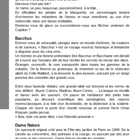
Narcisse n’est pas loin !
Je t’aime, un peu, beaucoup, passionnément, à la folie…
En effeuillant les pétales de la Marguerite, six personnages tentent
d’orchestrer les méandres de l’amour et nous entraînent, au son d’un
violoncelle, dans une danse endiablée.
Resterez-vous de glace ou succomberez-vous aux flèches ardentes de
Cupidon ?
Bacchus
Enivrez-vous de sensualité, plongez dans un monde d’arômes, de couleurs
et de saveurs, « Bacchus » est un voyage musical, historique et fantaisiste
à déguster avec les cinq sens.
Un homme et une femme prétendant être Bacchus et Bacchante ont décidé
de s’ouvrir aux humains afin de leur révéler les secrets du nectar des dieux.
Étranges, excessifs, ils sont transportés dans toutes les gammes de la
voluptés. De la finesse au grotesque, ils entament un jeu de la séduction
allant du Colin-Maillard, à la beuverie la plus joyeuse, passant par un tango
ponctué des sonorités des grands crus.
Entre deux fauteuils Voltaire, une grande table est dressée et les verres de
vins défilent : Buzet, Cahors, Madiran, Aloxe Corton, … La langue se réveille
et danse avec les saveurs. On passe de l’ambiance des petits bals
populaires, au discours scientifique des oenologistes, des natures
mortesclassiques à la folie d’un Arcimboldo, de la distinction à la soûlerie.
Chaque vin ouvre la porte d’un monde nouveau et comme l’écrit Omar
Khayam, poète persan
« Bois, bois cet amer élixir, c’est l’éternité présente ».
Dame Nature
Un spectacle original créé pour la Fête des jardins de Paris en 1999. De la
carotte au concombre, des poireaux à la courge, en passant par des jeux
de mots et des chansons, Dame Nature réveille les appétits.