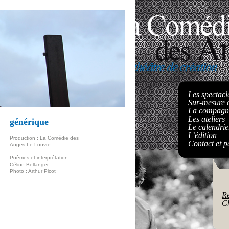
Les spectacl
Sur-mesure e
La compagn
Les ateliers
générique
Le calendrie
L’édition
Production : La Comédie des
Contact et p
Anges Le Louvre
Poèmes et interprétation :
Céline Bellanger
Photo : Arthur Picot
R
Ch