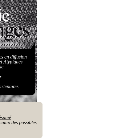
es en diffusion
t Atypiques
ie
r
artenaires
ésumé
amp des possibles