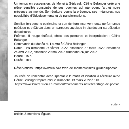
Un temps en suspension, de Monet à Géricault, Céline Bellanger créé une
pièce sensible constituée de ses poèmes qui interrogent l'art et notre
présence au monde. Son écriture cogne la présence, ses méandres, nos
possibilités d'éblouissements et de transformations.
Son lien fort avec le patrimoine et son écriture inscrivent cette performance
poétique et théâtrale dans un parcours atypique in situ devant sa sélection
de peintures.
Poèmes, fil rouge théâtral, choix des peintures et interprétation : Céline
Bellanger
Commande du Musée du Louvre à Céline Bellanger
Dates : les dimanche 27 février 2022, dimanche 27 mars 2022, dimanche
24 avril 2022, dimanche 29 mai 2022 dimanche 26 juin 2022
Heure : 15 h
Durée : 1h30
Réservations :
https://www.louvre.fr/en-ce-moment/visites-guidees/poesie
Journée de rencontre avec spectacle le matin et initiation à l'écriture avec
Céline Bellanger l'après midi le dimanche 13 mars 2022 à 11h
https://www.louvre.fr/en-ce-moment/evenements-activites/stage-de-poesie
suite >
crédits & mentions légales