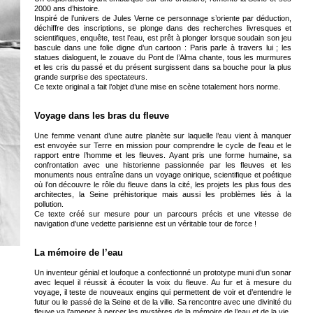
2000 ans d’histoire.
Inspiré de l’univers de Jules Verne ce personnage s’oriente par déduction,
déchiffre des inscriptions, se plonge dans des recherches livresques et
scientifiques, enquête, test l’eau, est prêt à plonger lorsque soudain son jeu
bascule dans une folie digne d’un cartoon : Paris parle à travers lui ; les
statues dialoguent, le zouave du Pont de l’Alma chante, tous les murmures
et les cris du passé et du présent surgissent dans sa bouche pour la plus
grande surprise des spectateurs.
Ce texte original a fait l’objet d’une mise en scène totalement hors norme.
Voyage dans les bras du fleuve
Une femme venant d’une autre planète sur laquelle l’eau vient à manquer
est envoyée sur Terre en mission pour comprendre le cycle de l’eau et le
rapport entre l’homme et les fleuves. Ayant pris une forme humaine, sa
confrontation avec une historienne passionnée par les fleuves et les
monuments nous entraîne dans un voyage onirique, scientifique et poétique
où l’on découvre le rôle du fleuve dans la cité, les projets les plus fous des
architectes, la Seine préhistorique mais aussi les problèmes liés à la
pollution.
Ce texte créé sur mesure pour un parcours précis et une vitesse de
navigation d’une vedette parisienne est un véritable tour de force !
La mémoire de l’eau
Un inventeur génial et loufoque a confectionné un prototype muni d’un sonar
avec lequel il réussit à écouter la voix du fleuve. Au fur et à mesure du
voyage, il teste de nouveaux engins qui permettent de voir et d’entendre le
futur ou le passé de la Seine et de la ville. Sa rencontre avec une divinité du
fleuve va l’amener à percer les mystères de la mémoire de l’eau et de la vie